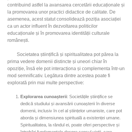
contribuind astfel la avansarea cercetării educaționale și
la promovarea unor practici didactice de calitate. De
asemenea, acest statut consolidează poziția asociației
ca un actor influent în dezvoltarea politicilor
educaționale și în promovarea identității culturale
românești.
Societatea științifică și spiritualitatea pot părea la
prima vedere domenii distincte și uneori chiar în
opoziție, însă ele pot interacționa și complementa într-un
mod semnificativ. Legătura dintre acestea poate fi
explorată prin mai multe perspective:
Explorarea cunoa
ș
terii
: Societățile științifice se
dedică studiului și avansării cunoașterii în diverse
domenii, inclusiv în cel al științelor umaniste, care pot
aborda și dimensiunea spirituală a existenței umane.
Spiritualitatea, la rândul ei, poate oferi perspective și