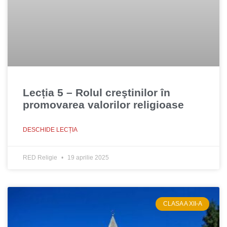
Lecția 5 – Rolul creştinilor în
promovarea valorilor religioase
DESCHIDE LECȚIA
RED Religie
19 aprilie 2025
CLASA A XII-A