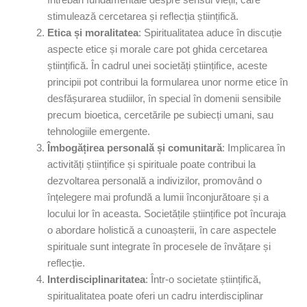
întrebări fundamentale despre sensul vieții, care
stimulează cercetarea și reflecția științifică.
Etica
ș
i moralitatea
: Spiritualitatea aduce în discuție
aspecte etice și morale care pot ghida cercetarea
științifică. În cadrul unei societăți științifice, aceste
principii pot contribui la formularea unor norme etice în
desfășurarea studiilor, în special în domenii sensibile
precum bioetica, cercetările pe subiecți umani, sau
tehnologiile emergente.
Îmbogă
ț
irea personal
ă
ș
i comunitar
ă
: Implicarea în
activități științifice și spirituale poate contribui la
dezvoltarea personală a indivizilor, promovând o
înțelegere mai profundă a lumii înconjurătoare și a
locului lor în aceasta. Societățile științifice pot încuraja
o abordare holistică a cunoașterii, în care aspectele
spirituale sunt integrate în procesele de învățare și
reflecție.
Interdisciplinaritatea
: Într-o societate științifică,
spiritualitatea poate oferi un cadru interdisciplinar