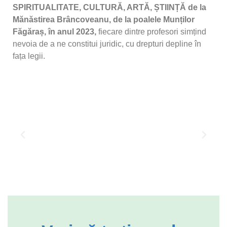
SPIRITUALITATE, CULTURĂ, ARTĂ,
Ș
TIIN
Ț
Ă de la
Mănăstirea Brâncoveanu, de la poalele Mun
ț
ilor
Făgăra
ș
, în anul 2023,
fiecare dintre profesori simțind
nevoia de a ne constitui juridic, cu drepturi depline în
fața legii.