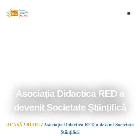
Skip
to
content
Asociația Didactica RED a
devenit Societate Științifică
ACASĂ
/
BLOG
/
Asociația Didactica RED a devenit Societate
Științifică