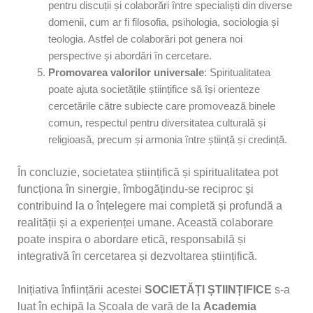
pentru discuții și colaborări între specialiști din diverse
domenii, cum ar fi filosofia, psihologia, sociologia și
teologia. Astfel de colaborări pot genera noi
perspective și abordări în cercetare.
Promovarea valorilor universale
: Spiritualitatea
poate ajuta societățile științifice să își orienteze
cercetările către subiecte care promovează binele
comun, respectul pentru diversitatea culturală și
religioasă, precum și armonia între știință și credință.
În concluzie, societatea științifică și spiritualitatea pot
funcționa în sinergie, îmbogățindu-se reciproc și
contribuind la o înțelegere mai completă și profundă a
realității și a experienței umane. Această colaborare
poate inspira o abordare etică, responsabilă și
integrativă în cercetarea și dezvoltarea științifică.
Inițiativa înființării acestei
SOCIETĂ
Ț
I
Ș
TIIN
Ț
IFICE
s-a
luat în echipă la Școala de vară de la
Academia