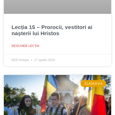
Lecția 15 – Prorocii, vestitori ai
nașterii lui Hristos
DESCHIDE LECȚIA
RED Religie
17 aprilie 2025
CLASA A V-A