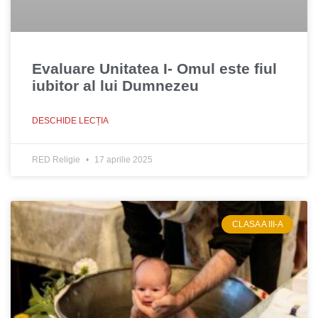
Evaluare Unitatea I- Omul este fiul
iubitor al lui Dumnezeu
DESCHIDE LECȚIA
RED Religie
17 aprilie 2025
CLASA A III-A