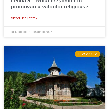
Lecția 5 – Rolul creştinilor în
promovarea valorilor religioase
DESCHIDE LECȚIA
RED Religie
19 aprilie 2025
CLASA A XII-A