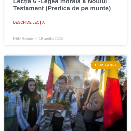
Lecția 6 -Legea morală a Noului
Testament (Predica de pe munte)
DESCHIDE LECȚIA
RED Religie
19 aprilie 2025
CLASA A XI-A