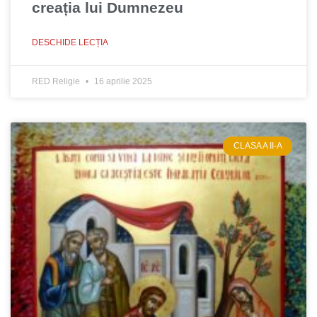
creația lui Dumnezeu
DESCHIDE LECȚIA
RED Religie
16 aprilie 2025
CLASA A II-A