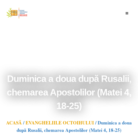
Skip
to
content
Duminica a doua după Rusalii,
chemarea Apostolilor (Matei 4,
18-25)
ACASĂ
/
EVANGHELIILE OCTOIHULUI
/
Duminica a doua
după Rusalii, chemarea Apostolilor (Matei 4, 18-25)