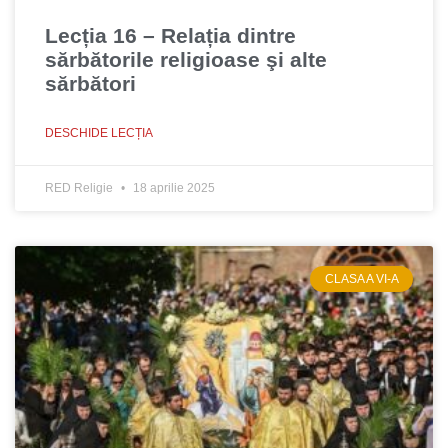
Lecția 16 – Relația dintre
sărbătorile religioase şi alte
sărbători
DESCHIDE LECȚIA
RED Religie
18 aprilie 2025
CLASA A VI-A