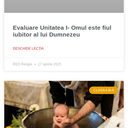
Evaluare Unitatea I- Omul este fiul
iubitor al lui Dumnezeu
DESCHIDE LECȚIA
RED Religie
17 aprilie 2025
CLASA A III-A