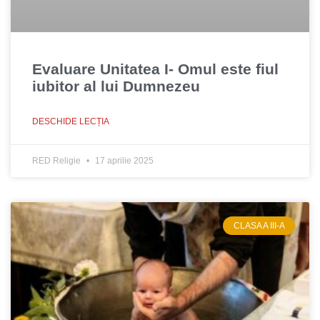
Evaluare Unitatea I- Omul este fiul
iubitor al lui Dumnezeu
DESCHIDE LECȚIA
RED Religie
17 aprilie 2025
CLASA A III-A