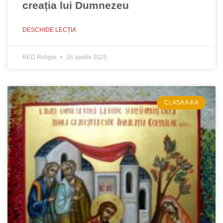
creația lui Dumnezeu
DESCHIDE LECȚIA
RED Religie
16 aprilie 2025
CLASA A II-A