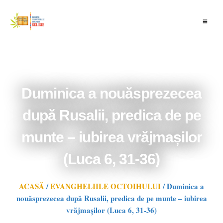
Skip
to
content
Duminica a nouăsprezecea
după Rusalii, predica de pe
munte – iubirea vrăjmașilor
(Luca 6, 31-36)
ACASĂ
/
EVANGHELIILE OCTOIHULUI
/
Duminica a
nouăsprezecea după Rusalii, predica de pe munte – iubirea
vrăjmașilor (Luca 6, 31-36)