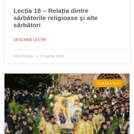
Lecția 16 – Relația dintre
sărbătorile religioase şi alte
sărbători
DESCHIDE LECȚIA
RED Religie
18 aprilie 2025
CLASA A VI-A