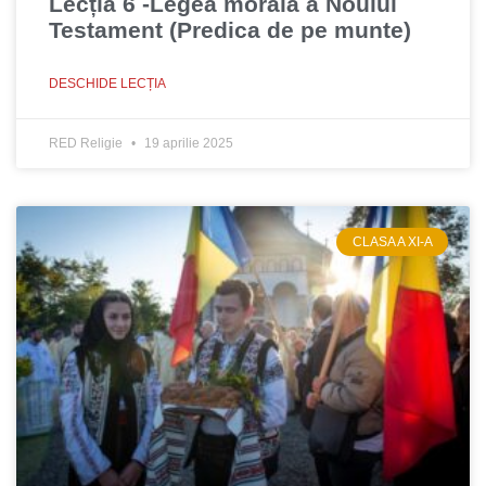
Lecția 6 -Legea morală a Noului
Testament (Predica de pe munte)
DESCHIDE LECȚIA
RED Religie
19 aprilie 2025
CLASA A XI-A