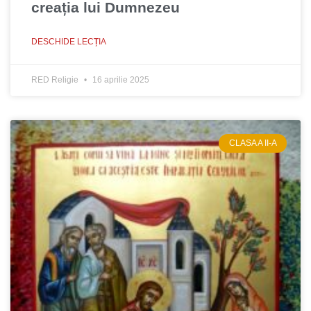
creația lui Dumnezeu
DESCHIDE LECȚIA
RED Religie
16 aprilie 2025
CLASA A II-A