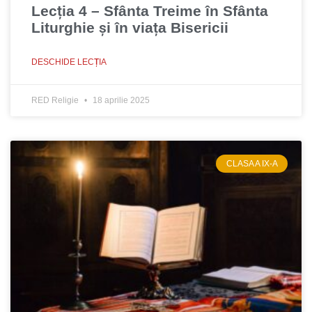
Lecția 4 – Sfânta Treime în Sfânta
Liturghie şi în viața Bisericii
DESCHIDE LECȚIA
RED Religie
18 aprilie 2025
CLASA A IX-A