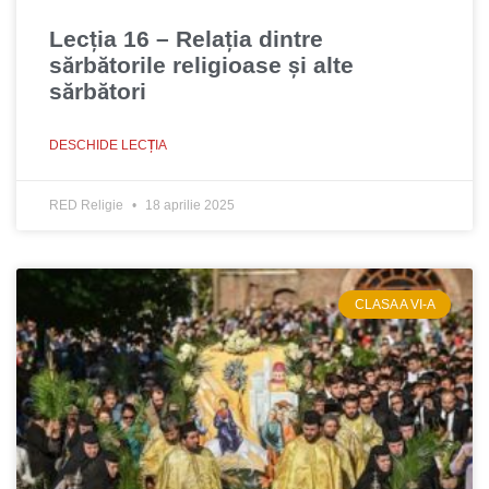
Lecția 16 – Relația dintre
sărbătorile religioase şi alte
sărbători
DESCHIDE LECȚIA
RED Religie
18 aprilie 2025
CLASA A VI-A