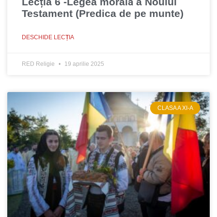
Lecția 6 -Legea morală a Noului
Testament (Predica de pe munte)
DESCHIDE LECȚIA
RED Religie
19 aprilie 2025
CLASA A XI-A