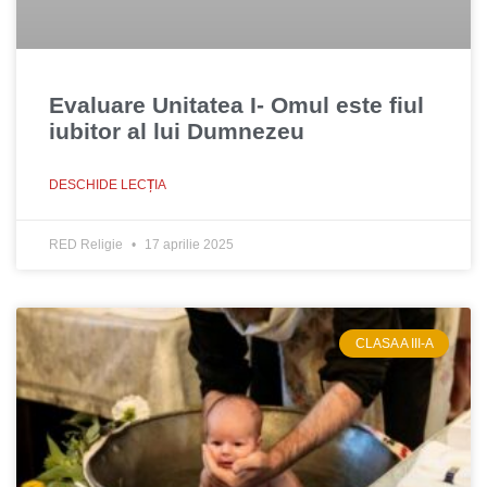
Evaluare Unitatea I- Omul este fiul
iubitor al lui Dumnezeu
DESCHIDE LECȚIA
RED Religie
17 aprilie 2025
CLASA A III-A