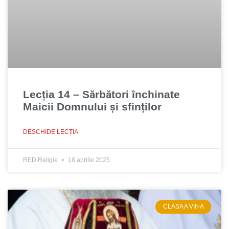
Lecția 14 – Sărbători închinate
Maicii Domnului și sfinților
DESCHIDE LECȚIA
RED Religie
18 aprilie 2025
CLASA A VIII-A