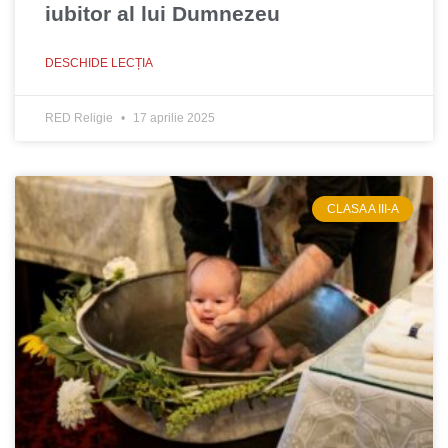
iubitor al lui Dumnezeu
DESCHIDE LECȚIA
RED Religie
17 aprilie 2025
CLASA A III-A