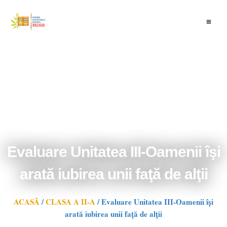
Skip
to
content
Evaluare Unitatea III-Oamenii îşi
arată iubirea unii faţă de alţii
ACASĂ
/
CLASA A II-A
/
Evaluare Unitatea III-Oamenii îşi
arată iubirea unii faţă de alţii