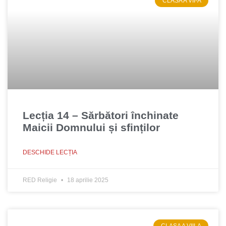
CLASA A VII-A
Lecția 14 – Sărbători închinate
Maicii Domnului și sfinților
DESCHIDE LECȚIA
RED Religie
18 aprilie 2025
CLASA A VIII-A