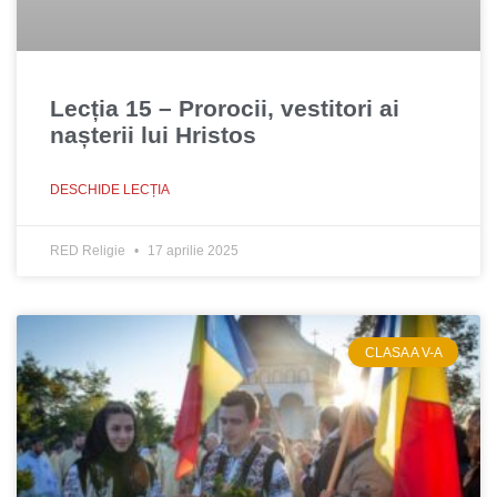
Lecția 15 – Prorocii, vestitori ai
nașterii lui Hristos
DESCHIDE LECȚIA
RED Religie
17 aprilie 2025
CLASA A V-A