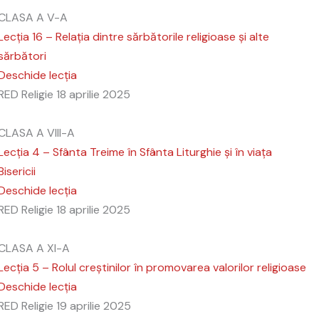
CLASA A V-A
Lecția 16 – Relația dintre sărbătorile religioase şi alte
sărbători
Deschide lecția
RED Religie
18 aprilie 2025
CLASA A VIII-A
Lecția 4 – Sfânta Treime în Sfânta Liturghie şi în viața
Bisericii
Deschide lecția
RED Religie
18 aprilie 2025
CLASA A XI-A
Lecția 5 – Rolul creştinilor în promovarea valorilor religioase
Deschide lecția
RED Religie
19 aprilie 2025