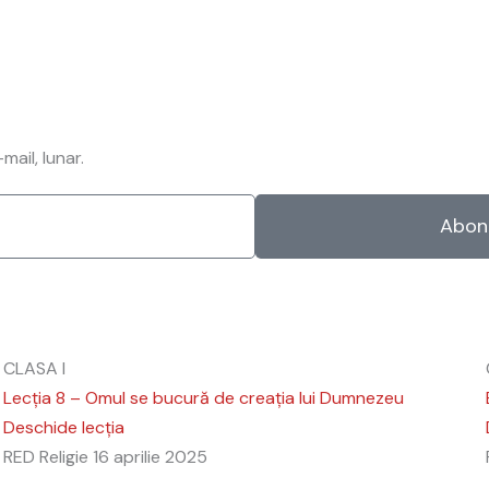
ail, lunar.
Abon
CLASA I
Lecția 8 – Omul se bucură de creația lui Dumnezeu
Deschide lecția
RED Religie
16 aprilie 2025