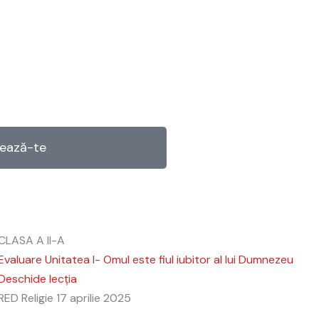
ează-te
CLASA A II-A
Evaluare Unitatea I- Omul este fiul iubitor al lui Dumnezeu
Deschide lecția
RED Religie
17 aprilie 2025