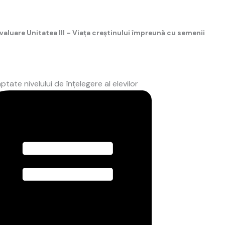
ACASĂ
BIBLIOTECA
B
valuare Unitatea III – Viața creştinului împreună cu semenii
ptate nivelului de înțelegere al elevilor