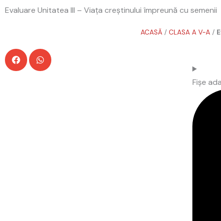
Skip
Evaluare Unitatea III – Viața creştinului împreună cu semenii
to
content
ACASĂ
/
CLASA A V-A
/
E
Fișe ada