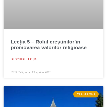
Lecția 5 – Rolul creştinilor în
promovarea valorilor religioase
DESCHIDE LECȚIA
RED Religie
19 aprilie 2025
CLASA A XII-A