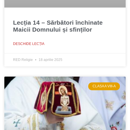
Lecția 14 – Sărbători închinate
Maicii Domnului și sfinților
DESCHIDE LECȚIA
RED Religie
18 aprilie 2025
CLASA A VIII-A