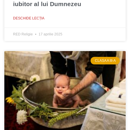
iubitor al lui Dumnezeu
DESCHIDE LECȚIA
RED Religie
17 aprilie 2025
CLASA A III-A