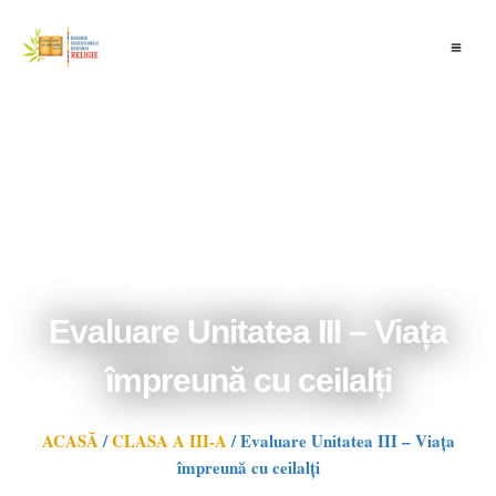
Skip
to
content
Evaluare Unitatea III – Viața
împreună cu ceilalți
ACASĂ
/
CLASA A III-A
/
Evaluare Unitatea III – Viața
împreună cu ceilalți