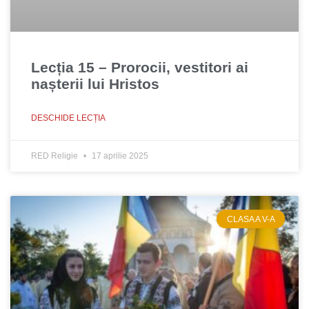
Lecția 15 – Prorocii, vestitori ai
nașterii lui Hristos
DESCHIDE LECȚIA
RED Religie
17 aprilie 2025
CLASA A V-A