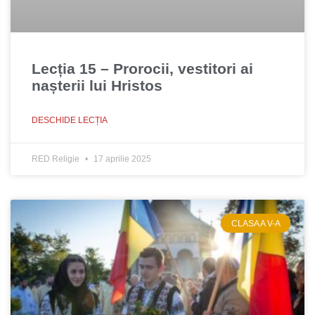
Lecția 15 – Prorocii, vestitori ai
nașterii lui Hristos
DESCHIDE LECȚIA
RED Religie
17 aprilie 2025
CLASA A V-A