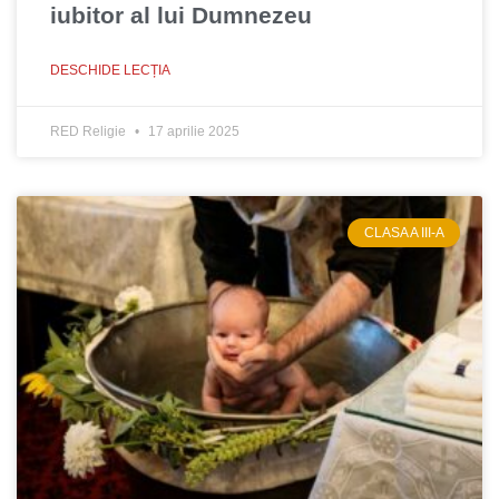
iubitor al lui Dumnezeu
DESCHIDE LECȚIA
RED Religie
17 aprilie 2025
CLASA A III-A