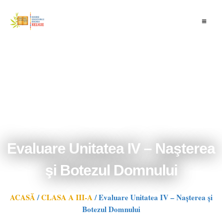
Skip
to
content
Evaluare Unitatea IV – Naşterea
şi Botezul Domnului
ACASĂ
/
CLASA A III-A
/
Evaluare Unitatea IV – Naşterea şi
Botezul Domnului