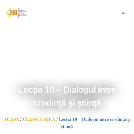
Skip
to
content
Lecția 10 – Dialogul între
credinţă şi ştiinţă
ACASĂ
/
CLASA A XII-A
/
Lecția 10 – Dialogul între credinţă şi
ştiinţă