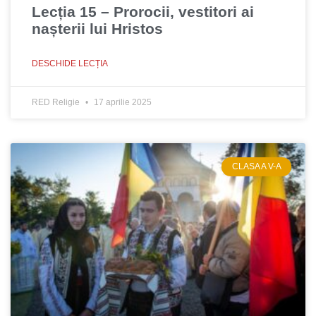
Lecția 15 – Prorocii, vestitori ai
nașterii lui Hristos
DESCHIDE LECȚIA
RED Religie
17 aprilie 2025
CLASA A V-A