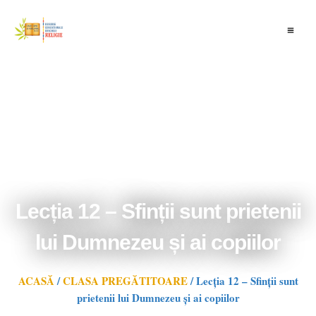
Skip
to
content
Lecția 12 – Sfinții sunt prietenii
lui Dumnezeu și ai copiilor
ACASĂ
/
CLASA PREGĂTITOARE
/
Lecția 12 – Sfinții sunt
prietenii lui Dumnezeu și ai copiilor