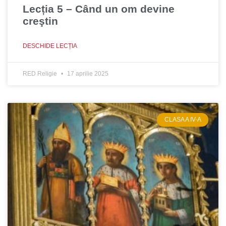
Lecția 5 – Când un om devine
creştin
DESCHIDE LECȚIA
RED Religie
17 aprilie 2025
CLASA A IV-A