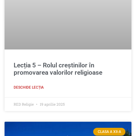
Lecția 5 – Rolul creştinilor în
promovarea valorilor religioase
DESCHIDE LECȚIA
RED Religie
19 aprilie 2025
CLASA A XII-A