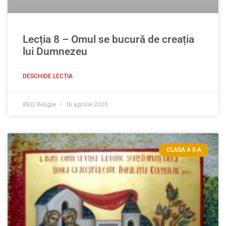
Lecția 8 – Omul se bucură de creația
lui Dumnezeu
DESCHIDE LECȚIA
RED Religie
16 aprilie 2025
CLASA A II-A