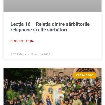
Lecția 16 – Relația dintre sărbătorile
religioase şi alte sărbători
DESCHIDE LECȚIA
RED Religie
18 aprilie 2025
CLASA A VI-A