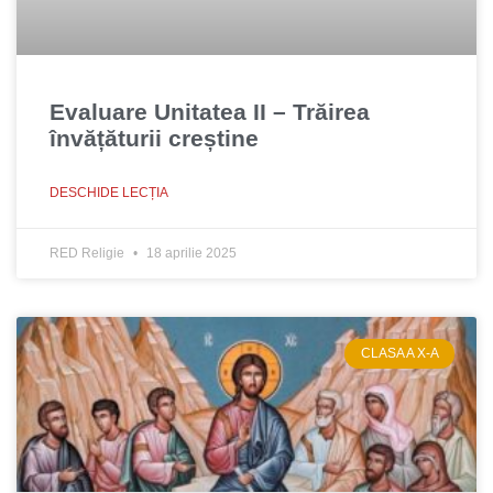
Evaluare Unitatea II – Trăirea
învățăturii creștine
DESCHIDE LECȚIA
RED Religie
18 aprilie 2025
CLASA A X-A