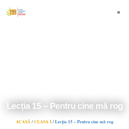
Skip
to
content
Lecția 15 – Pentru cine mă rog
ACASĂ
/
CLASA I
/
Lecția 15 – Pentru cine mă rog