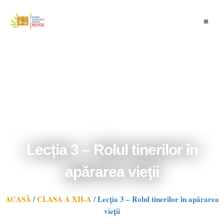
Skip
to
content
Lecția 3 – Rolul tinerilor în
apărarea vieții
ACASĂ
/
CLASA A XII-A
/
Lecția 3 – Rolul tinerilor în apărarea
vieții