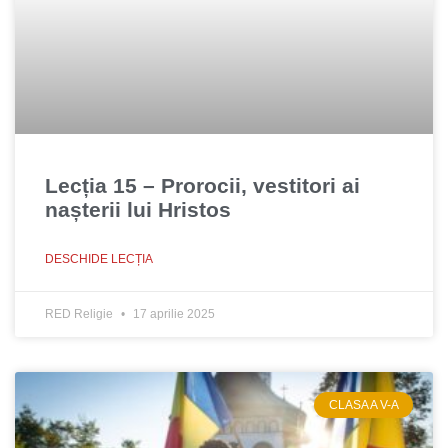
Lecția 15 – Prorocii, vestitori ai
nașterii lui Hristos
DESCHIDE LECȚIA
RED Religie
17 aprilie 2025
CLASA A V-A