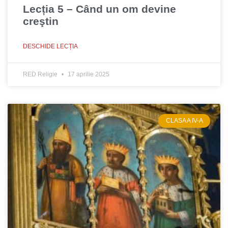
Lecția 5 – Când un om devine
creştin
DESCHIDE LECȚIA
RED Religie
17 aprilie 2025
CLASA A IV-A