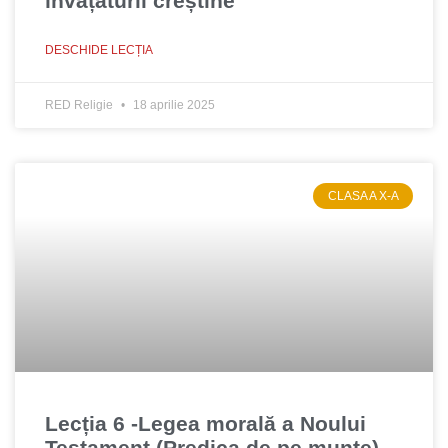
învățăturii creștine
DESCHIDE LECȚIA
RED Religie
18 aprilie 2025
CLASA A X-A
Lecția 6 -Legea morală a Noului
Testament (Predica de pe munte)