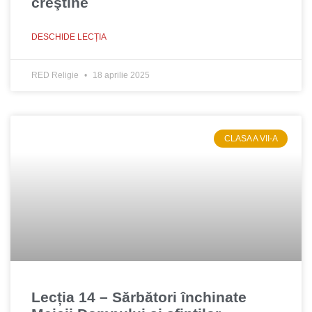
creştine
DESCHIDE LECȚIA
RED Religie
18 aprilie 2025
CLASA A VII-A
Lecția 14 – Sărbători închinate