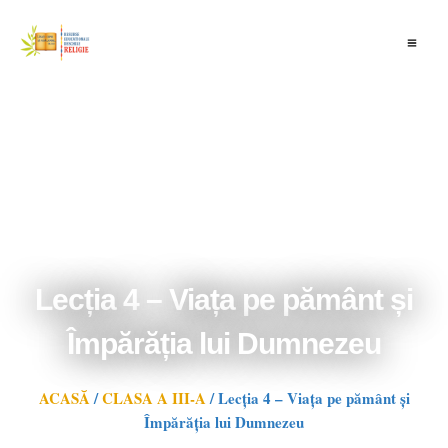
Skip
to
content
Lecția 4 – Viața pe pământ și
Împărăția lui Dumnezeu
ACASĂ
/
CLASA A III-A
/
Lecția 4 – Viața pe pământ și
Împărăția lui Dumnezeu