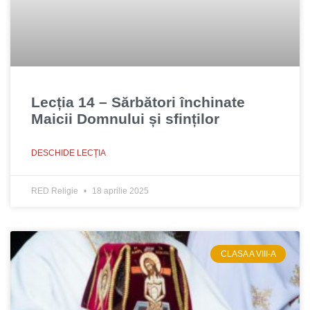
Lecția 14 – Sărbători închinate
Maicii Domnului și sfinților
DESCHIDE LECȚIA
RED Religie
18 aprilie 2025
CLASA A VIII-A