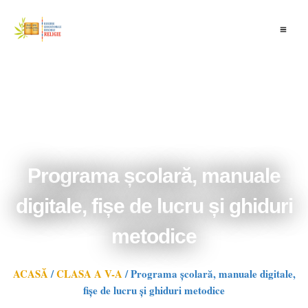
Skip
to
content
Programa școlară, manuale
digitale, fișe de lucru și ghiduri
metodice
ACASĂ
/
CLASA A V-A
/
Programa școlară, manuale digitale,
fișe de lucru și ghiduri metodice