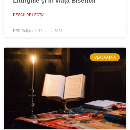
Liturghie şi în viața Bisericii
DESCHIDE LECȚIA
RED Religie
18 aprilie 2025
CLASA A IX-A