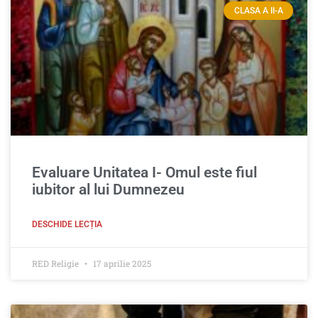
CLASA A II-A
Evaluare Unitatea I- Omul este fiul
iubitor al lui Dumnezeu
DESCHIDE LECȚIA
RED Religie
17 aprilie 2025