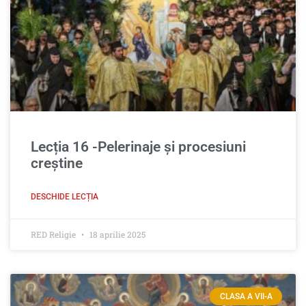
Lecția 16 -Pelerinaje şi procesiuni
creştine
DESCHIDE LECȚIA
RED Religie
18 aprilie 2025
CLASA A VII-A