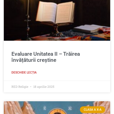
Evaluare Unitatea II – Trăirea
învățăturii creștine
DESCHIDE LECȚIA
RED Religie
18 aprilie 2025
CLASA A X-A