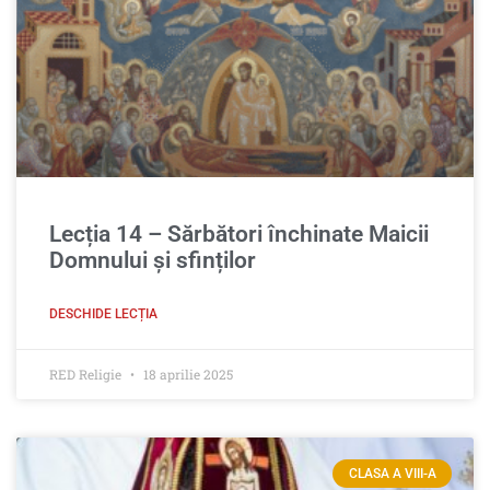
Lecția 14 – Sărbători închinate Maicii
Domnului și sfinților
DESCHIDE LECȚIA
RED Religie
18 aprilie 2025
CLASA A VIII-A