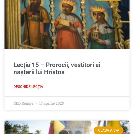
Lecția 15 – Prorocii, vestitori ai
nașterii lui Hristos
DESCHIDE LECȚIA
RED Religie
17 aprilie 2025
CLASA A V-A