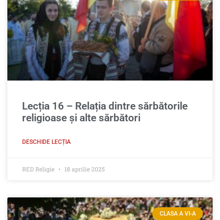
Lecția 16 – Relația dintre sărbătorile
religioase şi alte sărbători
DESCHIDE LECȚIA
RED Religie
18 aprilie 2025
CLASA A VI-A