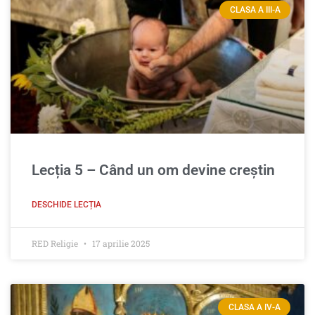
CLASA A III-A
Lecția 5 – Când un om devine creştin
DESCHIDE LECȚIA
RED Religie
17 aprilie 2025
CLASA A IV-A