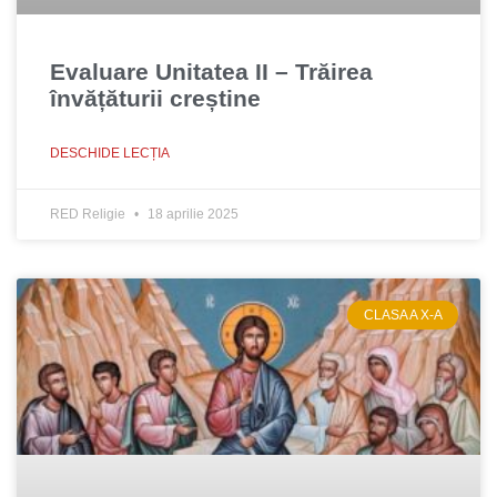
Evaluare Unitatea II – Trăirea
învățăturii creștine
DESCHIDE LECȚIA
RED Religie
18 aprilie 2025
CLASA A X-A