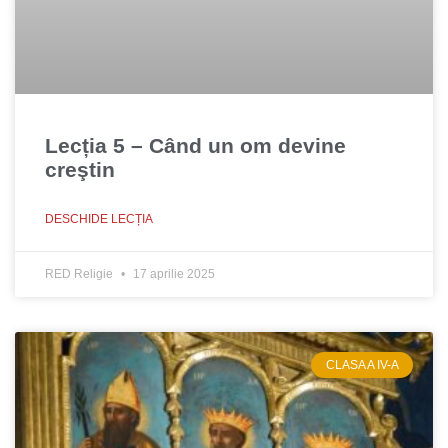
Lecția 5 – Când un om devine
creştin
DESCHIDE LECȚIA
RED Religie
17 aprilie 2025
CLASA A IV-A