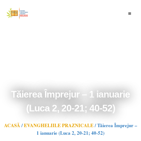
Skip
to
content
Tăierea Împrejur – 1 ianuarie
(Luca 2, 20-21; 40-52)
ACASĂ
/
EVANGHELIILE PRAZNICALE
/
Tăierea Împrejur –
1 ianuarie (Luca 2, 20-21; 40-52)