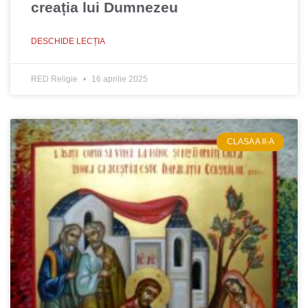
creația lui Dumnezeu
DESCHIDE LECȚIA
RED Religie
16 aprilie 2025
CLASA A II-A