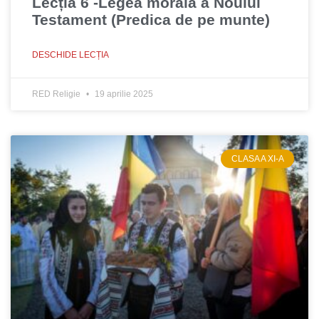
Lecția 6 -Legea morală a Noului
Testament (Predica de pe munte)
DESCHIDE LECȚIA
RED Religie
19 aprilie 2025
CLASA A XI-A