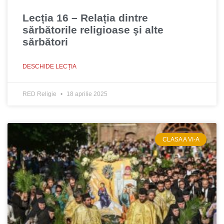
Lecția 16 – Relația dintre
sărbătorile religioase şi alte
sărbători
DESCHIDE LECȚIA
RED Religie
18 aprilie 2025
CLASA A VI-A