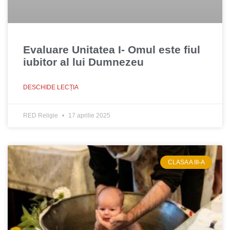
Evaluare Unitatea I- Omul este fiul
iubitor al lui Dumnezeu
DESCHIDE LECȚIA
RED Religie
17 aprilie 2025
CLASA A III-A